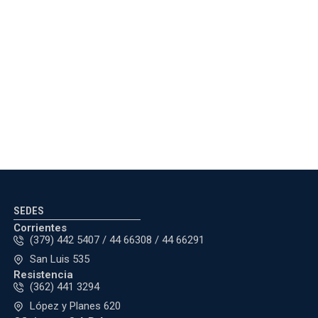
SEDES
Corrientes
(379) 442 5407 / 44 66308 / 44 66291
San Luis 535
Resistencia
(362) 441 3294
López y Planes 620