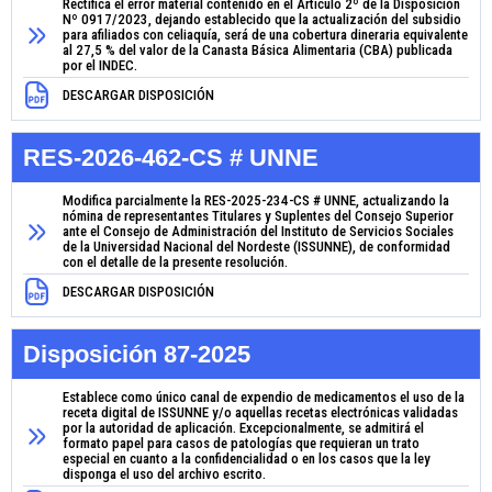
Rectifica el error material contenido en el Artículo 2º de la Disposición
Nº 0917/2023, dejando establecido que la actualización del subsidio
para afiliados con celiaquía, será de una cobertura dineraria equivalente
al 27,5 % del valor de la Canasta Básica Alimentaria (CBA) publicada
por el INDEC.
DESCARGAR DISPOSICIÓN
RES-2026-462-CS # UNNE
Modifica parcialmente la RES-2025-234-CS # UNNE, actualizando la
nómina de representantes Titulares y Suplentes del Consejo Superior
ante el Consejo de Administración del Instituto de Servicios Sociales
de la Universidad Nacional del Nordeste (ISSUNNE), de conformidad
con el detalle de la presente resolución.
DESCARGAR DISPOSICIÓN
Disposición 87-2025
Establece como único canal de expendio de medicamentos el uso de la
receta digital de ISSUNNE y/o aquellas recetas electrónicas validadas
por la autoridad de aplicación. Excepcionalmente, se admitirá el
formato papel para casos de patologías que requieran un trato
especial en cuanto a la confidencialidad o en los casos que la ley
disponga el uso del archivo escrito.