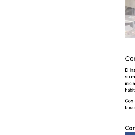
Com
El In
su mi
inici
hábi
Con 
busca
Com