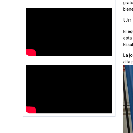
grat
biene
Un 
El eq
esta 
Elisa
La jo
alta 