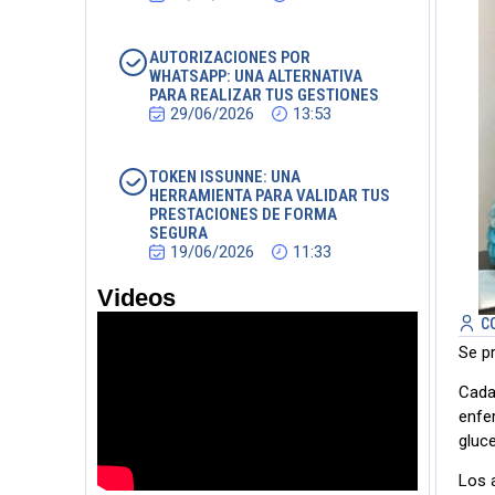
AUTORIZACIONES POR
WHATSAPP: UNA ALTERNATIVA
PARA REALIZAR TUS GESTIONES
29/06/2026
13:53
TOKEN ISSUNNE: UNA
HERRAMIENTA PARA VALIDAR TUS
PRESTACIONES DE FORMA
SEGURA
19/06/2026
11:33
Videos
C
Se p
Cada 
enfe
gluc
Los a