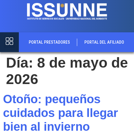
contenido
PORTAL PRESTADORES
PORTAL DEL AFILIADO
Día:
8 de mayo de
2026
Otoño: pequeños
cuidados para llegar
bien al invierno